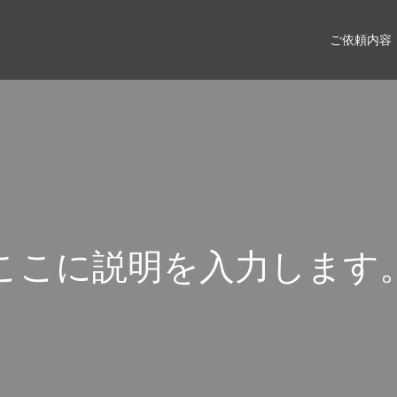
ご依頼内容
こ
こ
に
説
明
を
入
力
し
ま
す
こ